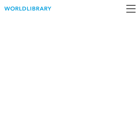
ペ
ー
ジ
の
ABOUT
先
頭
SERVICE
で
す
BOOKS
NEWS
CONTACT
WORLDLIBRARY Personal ログイン（個人）
WORLDLIBRAY RENTAL ログイン（法人）
SHOP