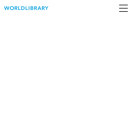
ペ
ー
ジ
の
ABOUT
先
頭
SERVICE
で
す
BOOKS
NEWS
CONTACT
WORLDLIBRARY Personal ログイン（個人）
WORLDLIBRAY RENTAL ログイン（法人）
SHOP