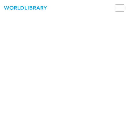
ペ
ー
ジ
の
ABOUT
先
頭
SERVICE
で
す
BOOKS
NEWS
CONTACT
WORLDLIBRARY Personal ログイン（個人）
WORLDLIBRAY RENTAL ログイン（法人）
SHOP