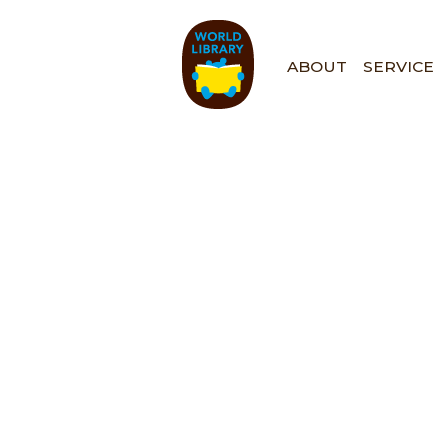
ペ
ー
ジ
ABOUT
SERVICE
の
先
頭
で
す