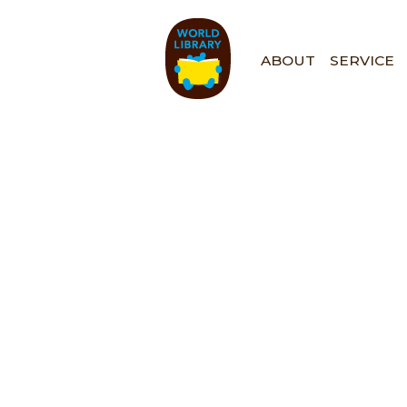
ペ
ー
ジ
ABOUT
SERVICE
の
先
頭
で
す