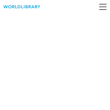
ペ
ー
ジ
の
ABOUT
先
頭
SERVICE
で
す
BOOKS
NEWS
CONTACT
WORLDLIBRARY Personal ログイン（個人）
WORLDLIBRAY RENTAL ログイン（法人）
SHOP