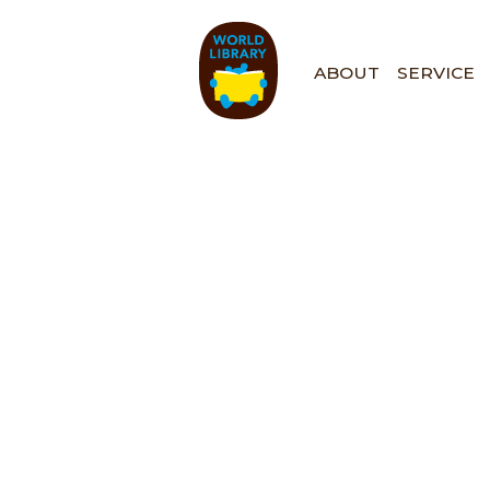
ペ
ー
ジ
ABOUT
SERVICE
の
先
頭
で
す