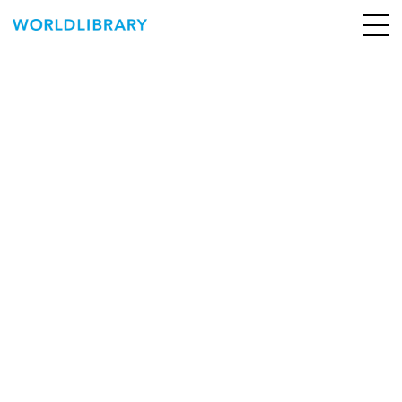
ペ
ー
ジ
の
ABOUT
先
頭
SERVICE
で
す
BOOKS
NEWS
CONTACT
WORLDLIBRARY Personal ログイン（個人）
WORLDLIBRAY RENTAL ログイン（法人）
SHOP