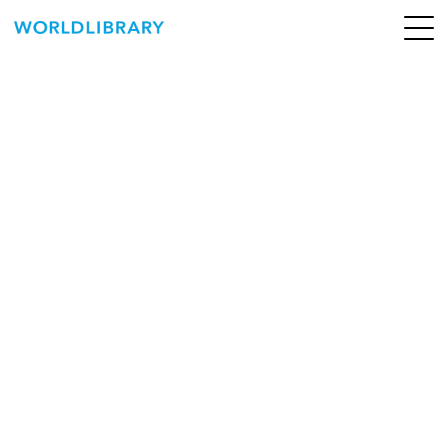
ペ
ー
ジ
の
ABOUT
先
頭
SERVICE
で
す
BOOKS
NEWS
CONTACT
WORLDLIBRARY Personal ログイン（個人）
WORLDLIBRAY RENTAL ログイン（法人）
SHOP