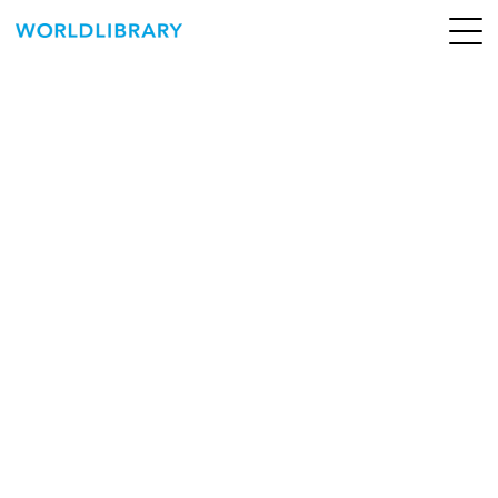
ペ
ー
ジ
の
ABOUT
先
頭
SERVICE
で
す
BOOKS
NEWS
CONTACT
WORLDLIBRARY Personal ログイン（個人）
WORLDLIBRAY RENTAL ログイン（法人）
SHOP