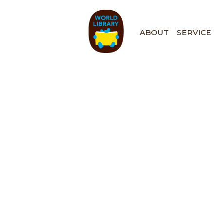
ペ
ー
ジ
ABOUT
SERVICE
の
先
頭
で
す