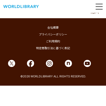
ペ
ー
ジ
の
ABOUT
先
頭
SERVICE
会社概要
で
す
プライバシーポリシー
BOOKS
ご利用規約
NEWS
特定商取引法に基づく表記
CONTACT
WORLDLIBRARY Personal ログイン（個人）
WORLDLIBRAY RENTAL ログイン（法人）
©2026 WORLDLIBRARY ALL RIGHTS RESERVED.
SHOP