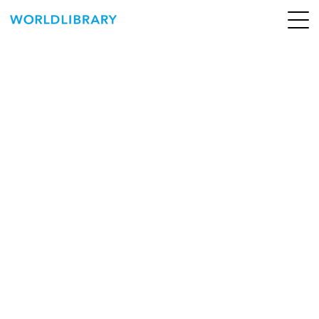
ペ
ー
ジ
の
ABOUT
先
頭
SERVICE
で
す
BOOKS
NEWS
CONTACT
WORLDLIBRARY Personal ログイン（個人）
WORLDLIBRAY RENTAL ログイン（法人）
SHOP