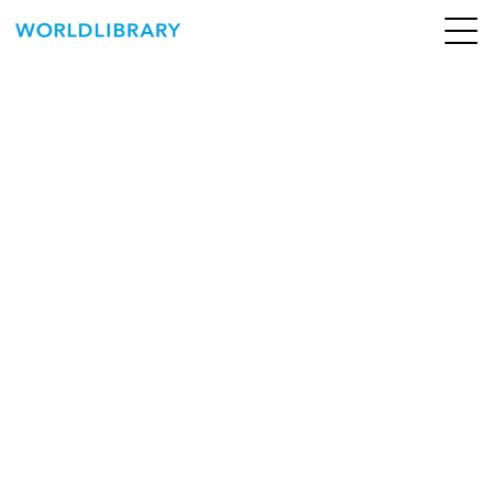
ペ
ー
ジ
の
ABOUT
先
頭
SERVICE
で
す
BOOKS
NEWS
CONTACT
WORLDLIBRARY Personal ログイン（個人）
WORLDLIBRAY RENTAL ログイン（法人）
SHOP