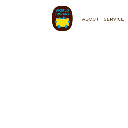
ペ
ー
ジ
ABOUT
SERVICE
の
先
頭
で
す