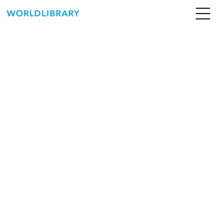
ペ
ー
ジ
の
ABOUT
先
頭
SERVICE
で
す
BOOKS
NEWS
CONTACT
WORLDLIBRARY Personal ログイン（個人）
WORLDLIBRAY RENTAL ログイン（法人）
SHOP