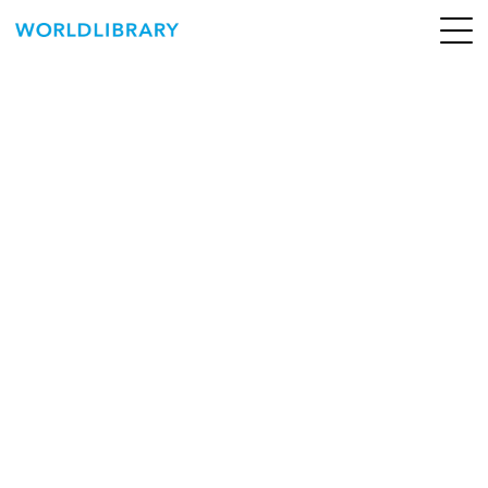
ペ
ー
ジ
の
ABOUT
先
頭
SERVICE
で
す
BOOKS
NEWS
CONTACT
WORLDLIBRARY Personal ログイン（個人）
WORLDLIBRAY RENTAL ログイン（法人）
SHOP