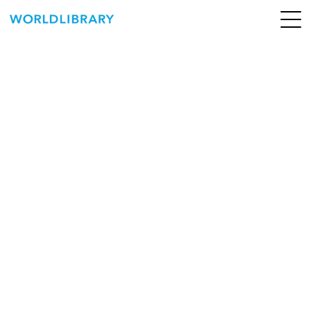
ペ
ー
ジ
の
ABOUT
先
頭
SERVICE
で
す
BOOKS
NEWS
CONTACT
WORLDLIBRARY Personal ログイン（個人）
WORLDLIBRAY RENTAL ログイン（法人）
SHOP