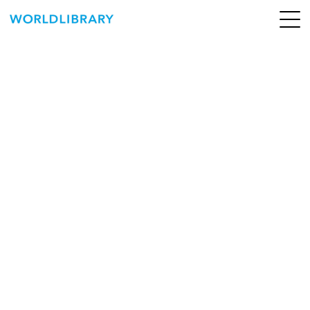
ペ
ー
ジ
の
ABOUT
先
頭
SERVICE
で
す
BOOKS
NEWS
CONTACT
WORLDLIBRARY Personal ログイン（個人）
WORLDLIBRAY RENTAL ログイン（法人）
SHOP