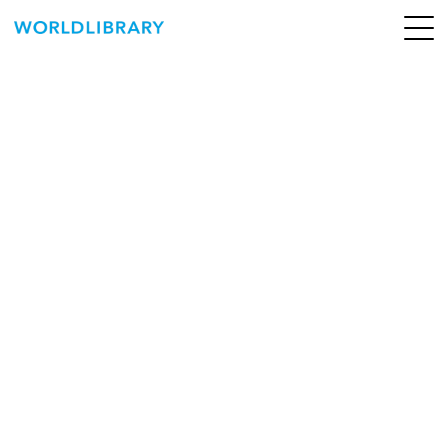
ペ
ー
ジ
の
ABOUT
先
頭
SERVICE
で
す
BOOKS
NEWS
CONTACT
WORLDLIBRARY Personal ログイン（個人）
WORLDLIBRAY RENTAL ログイン（法人）
SHOP