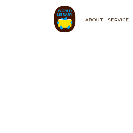
ペ
ー
ジ
ABOUT
SERVICE
の
先
頭
で
す