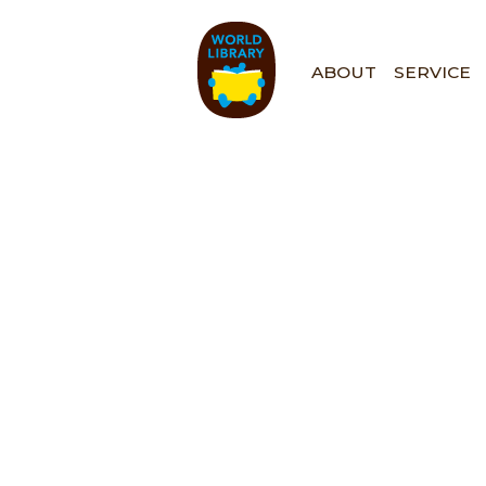
ペ
ー
ジ
ABOUT
SERVICE
の
先
頭
で
す