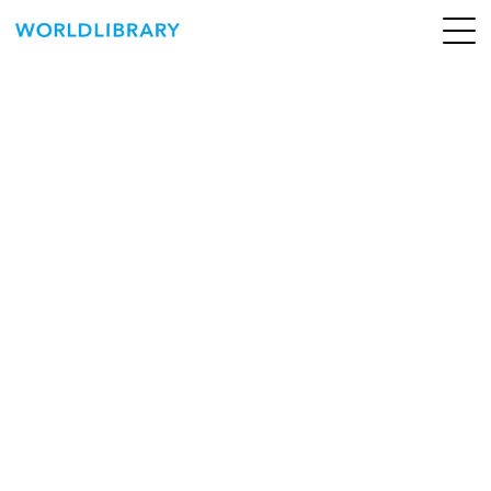
ペ
ー
ジ
の
ABOUT
先
頭
SERVICE
で
す
BOOKS
NEWS
CONTACT
WORLDLIBRARY Personal ログイン（個人）
WORLDLIBRAY RENTAL ログイン（法人）
SHOP