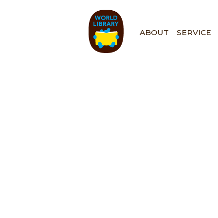
ペ
ー
ジ
ABOUT
SERVICE
の
先
頭
で
す