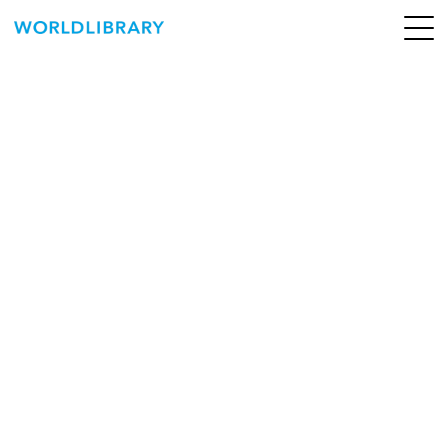
ペ
ー
ジ
の
ABOUT
先
頭
SERVICE
で
す
BOOKS
NEWS
CONTACT
WORLDLIBRARY Personal ログイン（個人）
WORLDLIBRAY RENTAL ログイン（法人）
SHOP