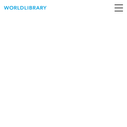
ペ
ー
ジ
の
ABOUT
先
頭
SERVICE
で
す
BOOKS
NEWS
CONTACT
WORLDLIBRARY Personal ログイン（個人）
WORLDLIBRAY RENTAL ログイン（法人）
SHOP