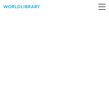
ペ
ー
ジ
の
ABOUT
先
頭
SERVICE
で
す
BOOKS
NEWS
CONTACT
WORLDLIBRARY Personal ログイン（個人）
WORLDLIBRAY RENTAL ログイン（法人）
SHOP