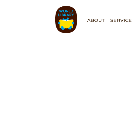
ペ
ー
ジ
ABOUT
SERVICE
の
先
頭
で
す