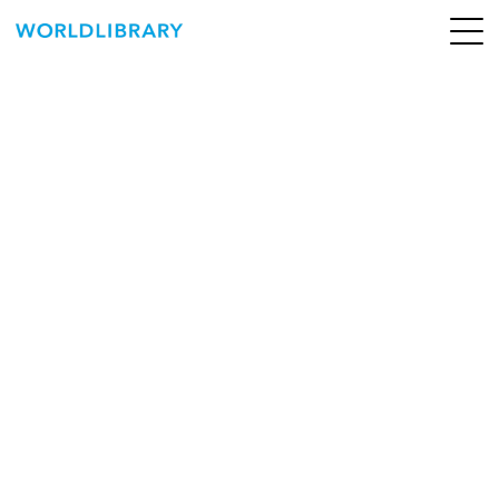
ペ
ー
ジ
の
ABOUT
先
頭
SERVICE
で
す
BOOKS
NEWS
CONTACT
WORLDLIBRARY Personal ログイン（個人）
WORLDLIBRAY RENTAL ログイン（法人）
SHOP