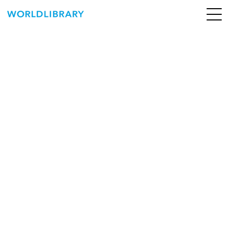
ペ
ー
ジ
の
ABOUT
先
頭
SERVICE
で
す
BOOKS
NEWS
CONTACT
WORLDLIBRARY Personal ログイン（個人）
WORLDLIBRAY RENTAL ログイン（法人）
SHOP