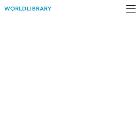
ペ
ー
ジ
の
ABOUT
先
頭
SERVICE
で
す
BOOKS
NEWS
CONTACT
WORLDLIBRARY Personal ログイン（個人）
WORLDLIBRAY RENTAL ログイン（法人）
SHOP