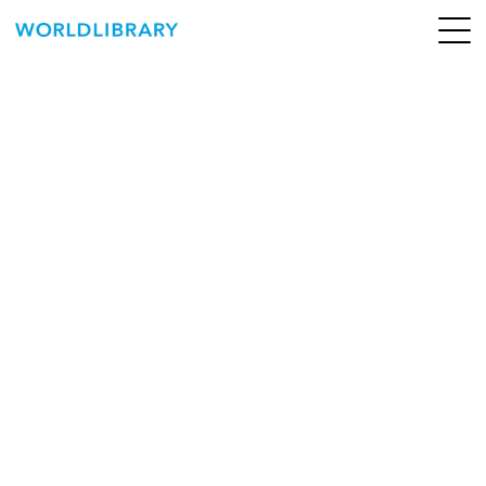
ペ
ー
ジ
の
ABOUT
先
頭
SERVICE
で
す
BOOKS
NEWS
CONTACT
WORLDLIBRARY Personal ログイン（個人）
WORLDLIBRAY RENTAL ログイン（法人）
SHOP