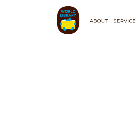
ペ
ー
ジ
ABOUT
SERVICE
の
先
頭
で
す