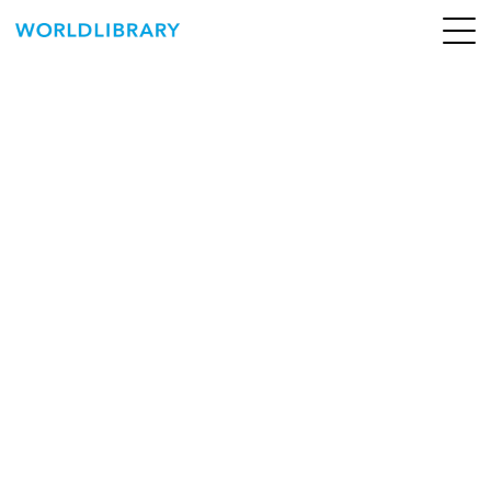
ペ
ー
ジ
の
ABOUT
先
頭
SERVICE
で
す
BOOKS
NEWS
CONTACT
WORLDLIBRARY Personal ログイン（個人）
WORLDLIBRAY RENTAL ログイン（法人）
SHOP