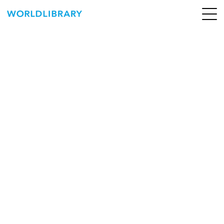
ペ
ー
ジ
の
ABOUT
先
頭
SERVICE
で
す
BOOKS
NEWS
CONTACT
WORLDLIBRARY Personal ログイン（個人）
WORLDLIBRAY RENTAL ログイン（法人）
SHOP