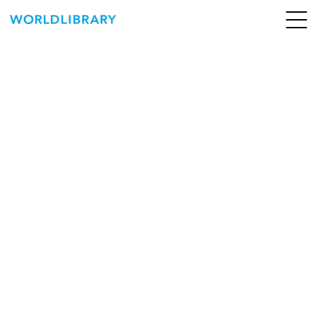
ペ
ー
ジ
の
ABOUT
先
頭
SERVICE
で
す
BOOKS
NEWS
CONTACT
WORLDLIBRARY Personal ログイン（個人）
WORLDLIBRAY RENTAL ログイン（法人）
SHOP