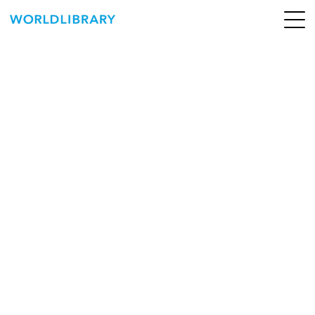
ペ
ー
ジ
の
ABOUT
先
頭
SERVICE
で
す
BOOKS
NEWS
CONTACT
WORLDLIBRARY Personal ログイン（個人）
WORLDLIBRAY RENTAL ログイン（法人）
SHOP