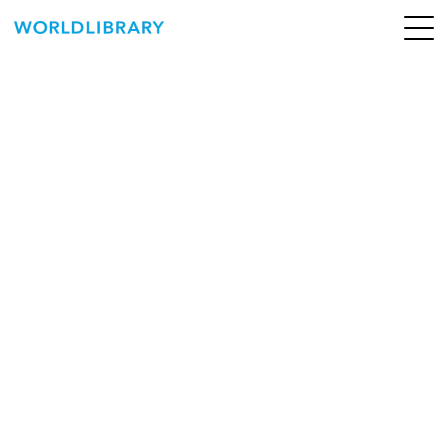
ペ
ー
ジ
の
ABOUT
先
頭
SERVICE
で
す
BOOKS
NEWS
CONTACT
WORLDLIBRARY Personal ログイン（個人）
WORLDLIBRAY RENTAL ログイン（法人）
SHOP