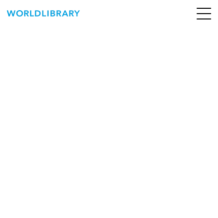
ペ
ー
ジ
の
ABOUT
先
頭
SERVICE
で
す
BOOKS
NEWS
CONTACT
WORLDLIBRARY Personal ログイン（個人）
WORLDLIBRAY RENTAL ログイン（法人）
SHOP