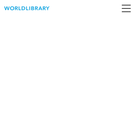
ペ
ー
ジ
の
ABOUT
先
頭
SERVICE
で
す
BOOKS
NEWS
CONTACT
WORLDLIBRARY Personal ログイン（個人）
WORLDLIBRAY RENTAL ログイン（法人）
SHOP