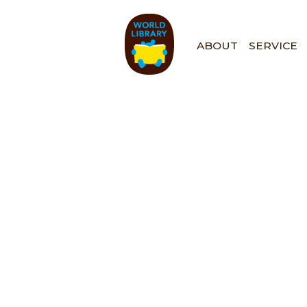
ペ
ー
ジ
ABOUT
SERVICE
の
先
頭
で
す