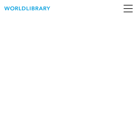
ペ
ー
ジ
の
ABOUT
先
頭
SERVICE
で
す
BOOKS
NEWS
CONTACT
WORLDLIBRARY Personal ログイン（個人）
WORLDLIBRAY RENTAL ログイン（法人）
SHOP