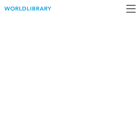
ペ
ー
ジ
の
ABOUT
先
頭
SERVICE
で
す
BOOKS
NEWS
CONTACT
WORLDLIBRARY Personal ログイン（個人）
WORLDLIBRAY RENTAL ログイン（法人）
SHOP