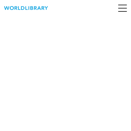
ペ
ー
ジ
の
ABOUT
先
頭
SERVICE
で
す
BOOKS
NEWS
CONTACT
WORLDLIBRARY Personal ログイン（個人）
WORLDLIBRAY RENTAL ログイン（法人）
SHOP