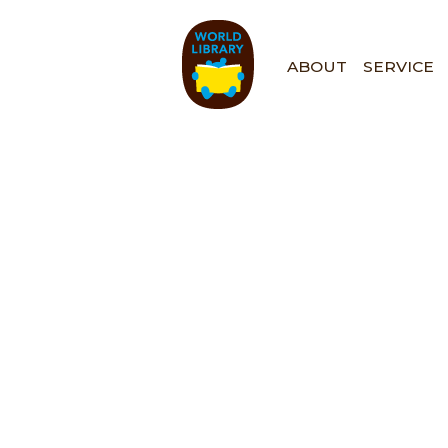
ペ
ー
ジ
ABOUT
SERVICE
の
先
頭
で
す