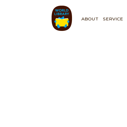
ペ
ー
ジ
ABOUT
SERVICE
の
先
頭
で
す