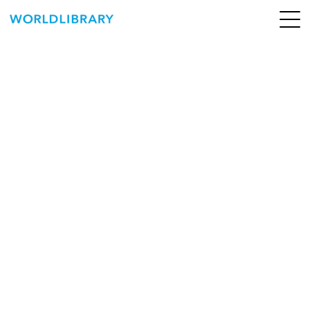
ペ
ー
ジ
の
ABOUT
先
頭
SERVICE
で
す
BOOKS
NEWS
CONTACT
WORLDLIBRARY Personal ログイン（個人）
WORLDLIBRAY RENTAL ログイン（法人）
SHOP