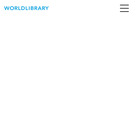
ペ
ー
ジ
の
ABOUT
先
頭
SERVICE
で
す
BOOKS
NEWS
CONTACT
WORLDLIBRARY Personal ログイン（個人）
WORLDLIBRAY RENTAL ログイン（法人）
SHOP