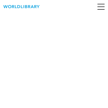
ペ
ー
ジ
の
ABOUT
先
頭
SERVICE
で
す
BOOKS
NEWS
CONTACT
WORLDLIBRARY Personal ログイン（個人）
WORLDLIBRAY RENTAL ログイン（法人）
SHOP