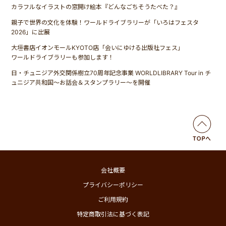
カラフルなイラストの窓開け絵本『どんなごちそうたべた？』
親子で世界の文化を体験！ワールドライブラリーが「いろはフェスタ
2026」に出展
大垣書店イオンモールKYOTO店「会いにゆける出版社フェス」
ワールドライブラリーも参加します！
日・チュニジア外交関係樹立70周年記念事業 WORLDLIBRARY Tour in チ
ュニジア共和国〜お話会＆スタンプラリー〜を開催
会社概要
プライバシーポリシー
ご利用規約
特定商取引法に基づく表記