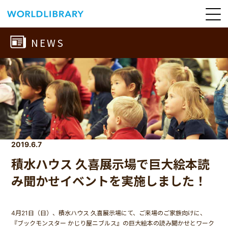
ペ
ー
ジ
の
ABOUT
NEWS
先
頭
SERVICE
で
す
BOOKS
NEWS
CONTACT
WORLDLIBRARY Personal ログイン（個人）
2019.6.7
WORLDLIBRAY RENTAL ログイン（法人）
積水ハウス 久喜展示場で巨大絵本読
SHOP
み聞かせイベントを実施しました！
4月21日（日）、積水ハウス 久喜展示場にて、ご来場のご家族向けに、
『ブックモンスター かじり屋ニブルス』の巨大絵本の読み聞かせとワーク